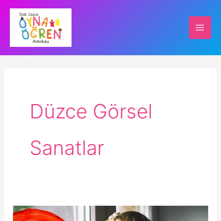
İçeriğe
atla
Düzce Görsel
Sanatlar