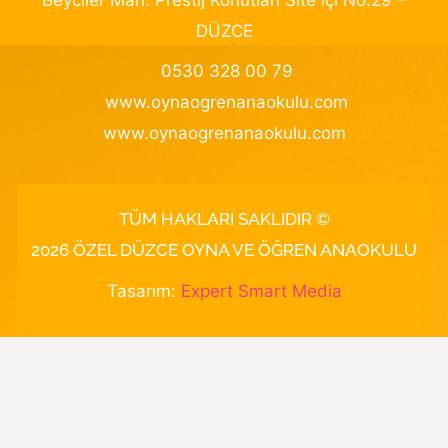
Beyciler Mah. Prestij Konutları Site İçi No:29 –
DÜZCE
0530 328 00 79
www.oynaogrenanaokulu.com
www.oynaogrenanaokulu.com
TÜM HAKLARI SAKLIDIR ©
2026 ÖZEL DÜZCE OYNA VE ÖĞREN ANAOKULU
Tasarım:
Expert Smart Media