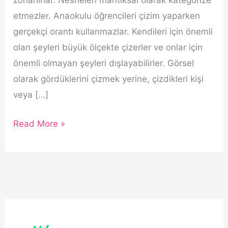
zorlanırlar. Nesneleri mantıksal olarak kategorize
etmezler. Anaokulu öğrencileri çizim yaparken
gerçekçi orantı kullanmazlar. Kendileri için önemli
olan şeyleri büyük ölçekte çizerler ve onlar için
önemli olmayan şeyleri dışlayabilirler. Görsel
olarak gördüklerini çizmek yerine, çizdikleri kişi
veya […]
Düzce
Read More »
Görsel
Sanatlar