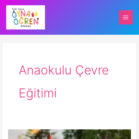
İçeriğe
atla
Anaokulu Çevre
Eğitimi