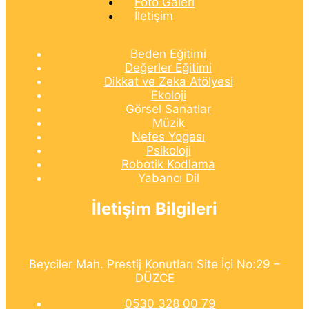
Foto Galeri
İletişim
Beden Eğitimi
Değerler Eğitimi
Dikkat ve Zeka Atölyesi
Ekoloji
Görsel Sanatlar
Müzik
Nefes Yogası
Psikoloji
Robotik Kodlama
Yabancı Dil
İletişim Bilgileri
Beyciler Mah. Prestij Konutları Site İçi No:29 –
DÜZCE
0530 328 00 79